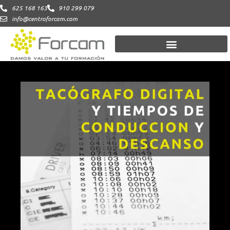
625 168 163
910 299 079
info@centroforcam.com